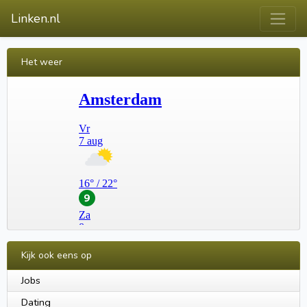
Linken.nl
Het weer
Kijk ook eens op
Jobs
Dating